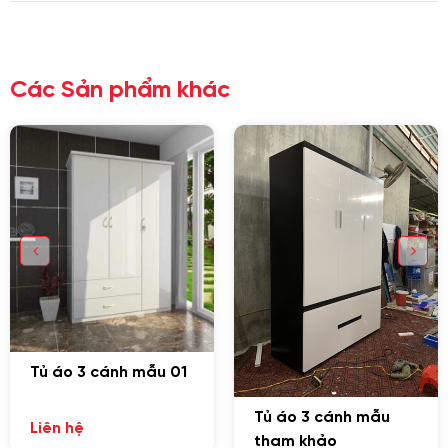
GỬI THÔNG TIN ĐỂ CHÚNG TÔI TƯ VẤN
CHO BẠN
Các Sản phẩm khác
Tủ áo 3 cánh mẫu 01
Tủ áo 3 cánh mẫu
Liên hệ
tham khảo