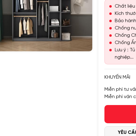
Chất liệu
Kích thư
Bảo hành 
Chống nư
Chống Ch
Chống Ẩm
Lưu ý : T
nghiệp...
KHUYẾN MÃI
Miễn phí tư vấ
Miễn phí vận 
YÊU CẦ