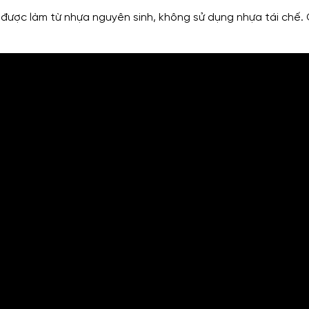
, được làm từ nhựa nguyên sinh, không sử dụng nhựa tái chế.
GỬI THÔNG TIN ĐỂ CHÚNG TÔI TƯ VẤN CHO BẠ