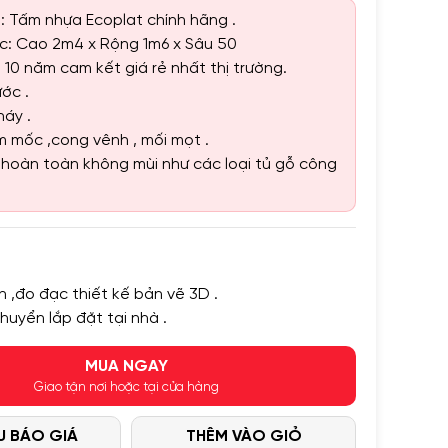
 : Tấm nhựa Ecoplat chính hãng .
ớc: Cao 2m4 x Rộng 1m6 x Sâu 50
10 năm cam kết giá rẻ nhất thị trường.
ớc .
áy .
 mốc ,cong vênh , mối mọt .
ủ hoàn toàn không mùi như các loại tủ gỗ công
n ,đo đạc thiết kế bản vẽ 3D .
chuyển lắp đặt tại nhà .
MUA NGAY
Giao tận nơi hoặc tại cửa hàng
U BÁO GIÁ
THÊM VÀO GIỎ