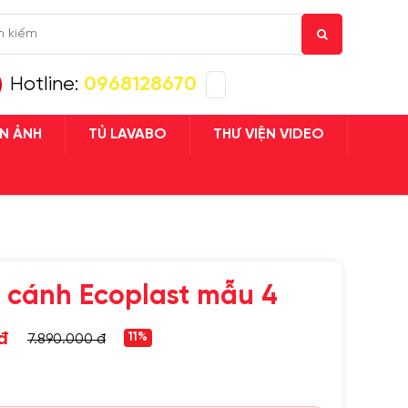
Hotline:
0968128670
ỆN ẢNH
TỦ LAVABO
THƯ VIỆN VIDEO
 TỤC MUA HÀNG
4 cánh Ecoplast mẫu 4
đ
7.890.000 đ
11%