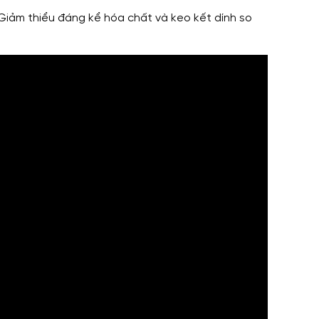
 Giảm thiểu đáng kể hóa chất và keo kết dính so
N