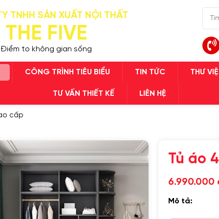
Y TNHH SẢN XUẤT NỘI THẤT
THE FIVE
Điểm to không gian sống
CÔNG TRÌNH TIÊU BIỂU
TIN TỨC
THƯ VI
TƯ VẤN THIẾT KẾ
LIÊN HỆ
cao cấp
TIẾP
Tủ áo 
6.990.000 
Mô tả: