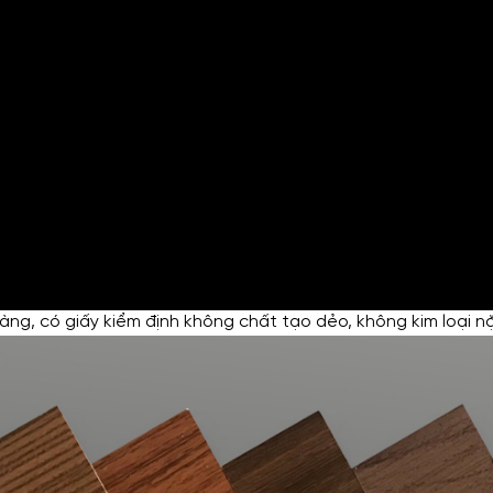
GỬI YÊU CẦU
Nhập lại
àng, có giấy kiểm định không chất tạo dẻo, không kim loại 