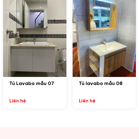
màu sắc đa dạng từ đơn sắc, đá, ánh kim đến vân gỗ
sang trọng, tủ Lavabo đẹp đã mang đến khá nhiều lựa
chọn cho khách hàng.
Dễ dàng di chuyển, tháo lắp, vệ sinh
Khối lượng nhẹ,
tủ Lavabo nhựa treo tường giá rẻ Hà
Nội
dễ dàng di chuyển, tháo lắp. Đặc biệt khi muốn
chuyển nhà bạn có thể tháo rời lắp lại sản phẩm mà
không ảnh hưởng đến kết cấu.
Ngoài ra, sản phẩm tủ bộ Lavabo làm từ nhựa có bề mặt
Tủ Lavabo mẫu 07
Tủ lavabo mẫu 08
trơn, nhẵn thuận tiện cho việc lau chùi và vệ sinh.
Tham khảo:
Tủ nhựa lavabo vì sao được đông đảo khách
Liên hệ
Liên hệ
hàng ưa chuộng?
Thận trọng khi mua tủ lavabo nhựa
treo tường giá rẻ