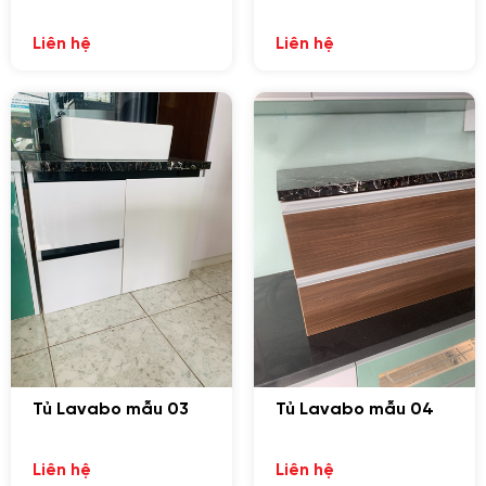
Độ bền cao
Liên hệ
Liên hệ
Tủ Lavabo được làm từ nhiều chất liệu khác nhau, trong
đó nổi bật là bộ tủ Lavabo nhựa. Loại tủ này được làm
bằng nhựa PVC có khả năng chống nước tốt, thích hợp
với môi trường ẩm ướt như nhà tắm, nhà vệ sinh.
Tủ Lavabo nhựa treo tường giá rẻ
là một sản phẩm làm
từ nhựa nên không bị mối mọt, côn trùng tấn công. Có độ
bền cao, không cong vênh, sử dụng lâu dài.
Tủ Lavabo mẫu 03
Tủ Lavabo mẫu 04
Liên hệ
Liên hệ