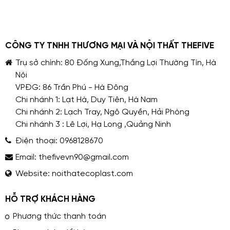
CÔNG TY TNHH THƯƠNG MẠI VÀ NỘI THẤT THEFIVE
Trụ sở chính: 80 Đống Xung,Thắng Lợi Thường Tín, Hà
Nội
VPĐG: 86 Trần Phú - Hà Đông
Chi nhánh 1: Lạt Hà, Duy Tiên, Hà Nam
Chi nhánh 2: Lạch Tray, Ngô Quyền, Hải Phòng
Chi nhánh 3 : Lê Lợi, Hạ Long ,Quảng Ninh
Điện thoại:
0968128670
Email:
thefivevn90@gmail.com
Website:
noithatecoplast.com
HỖ TRỢ KHÁCH HÀNG
Phương thức thanh toán