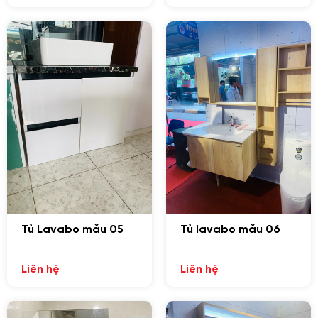
Tủ Lavabo có độ bền cao
Tủ Lavabo mẫu 05
Tủ lavabo mẫu 06
Màu sắc đa dạng
Liên hệ
Liên hệ
Sản phẩm
bộ tủ Lavabo nhựa
được thiết kế mang phong
cách hiện đại. Phù hợp với nhiều không gian phòng tắm từ
chung cư, biệt thự cho đến nhà hàng, khách sạn,…Sở hữu