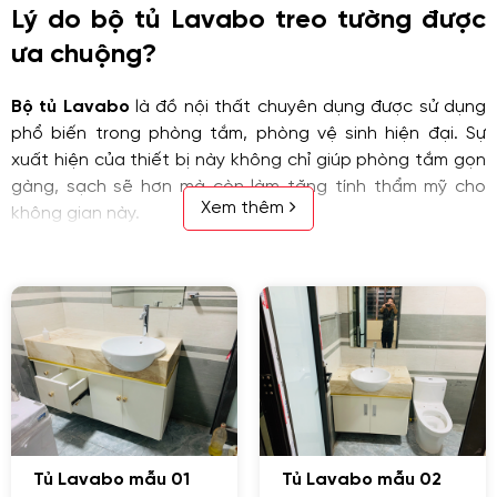
Lý do bộ tủ Lavabo treo tường được
ưa chuộng?
Bộ tủ Lavabo
là đồ nội thất chuyên dụng được sử dụng
phổ biến trong phòng tắm, phòng vệ sinh hiện đại. Sự
xuất hiện của thiết bị này không chỉ giúp phòng tắm gọn
gàng, sạch sẽ hơn mà còn làm tăng tính thẩm mỹ cho
Xem thêm
không gian này.
Hiện nay, trên thị trường
bộ tủ Lavabo treo tường
được
thiết kế với nhiều kích thước, mẫu mã và màu sắc đa
dạng. Tùy vào diện tích, kiến trúc phòng tắm cũng như sở
thích mà gia chủ có thể chọn mẫu tủ phù hợp.
Bộ tủ Lavabo giá rẻ
đang ngày càng được yêu thích và
là sản phẩm không thể thiếu khi trang trí phòng tắm. Lý
do nó được ưa chuộng là bởi nó có nhiều ưu điểm vượt
trội khiến khách hàng hài lòng như:
Tủ Lavabo mẫu 01
Tủ Lavabo mẫu 02