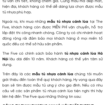
tư vấn chi tiết, không chém giá. Cùng mẫu mã đẹp mắt,
hiện đại, khách hàng có thể dễ dàng lựa chọn được mẫu
tủ nhựa phù hợp.
Ngoài ra, khi mua những
mẫu tủ nhựa cánh lùa
tại The
Five, khách hàng còn được MIỄN PHÍ vận chuyển, hỗ trợ
lắp đặt thi công nhanh chóng. Công ty có chi nhánh hoạt
động rộng rãi đảm bảo mọi khách hàng ở mọi miền tổ
quốc đều có thể sở hữu sản phẩm.
The Five có chính sách bảo hành
tủ nhựa cánh lùa Hà
Nội
lâu dài đến 10 năm. Khách hàng có thể yên tâm sử
dụng.
Trên đây là các
mẫu tủ nhựa cành lùa
chúng tôi muốn
giới thiệu đến toàn thể quý khách hàng. Hy vọng qua đây
bạn sẽ tìm được mẫu tủ ưng ý cho gia đình. Nếu có nhu
cầu về các sản phẩm tủ nhựa cánh lùa tiện nghi thì hãy
liên hệ đến The Five qua những thông tin sau: