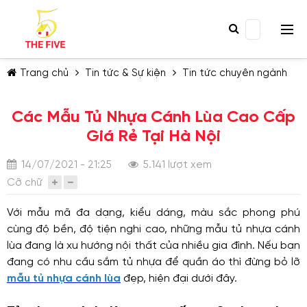
Trang chủ
Tin tức & Sự kiện
Tin tức chuyên ngành
Các Mẫu Tủ Nhựa Cánh Lùa Cao Cấp
Giá Rẻ Tại Hà Nội
14/07/2021 - 21:25
5.141 lượt xem
TIẾP TỤC MUA HÀNG
Cỡ chữ
Với mẫu mã đa dạng, kiểu dáng, màu sắc phong phú
cùng độ bền, độ tiện nghi cao, những mẫu tủ nhựa cánh
lùa đang là xu hướng nội thất của nhiều gia đình. Nếu bạn
đang có nhu cầu sắm tủ nhựa để quần áo thì đừng bỏ lỡ
mẫu tủ nhựa cánh lùa
đẹp, hiện đại dưới đây.