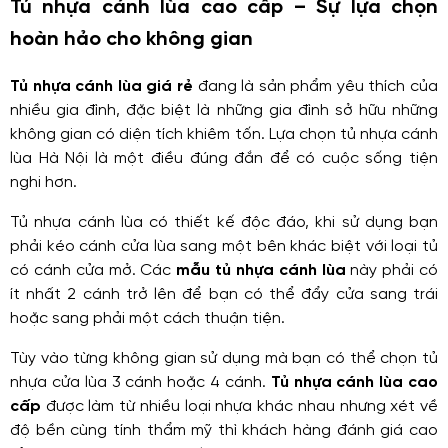
Tủ nhựa cánh lùa cao cấp – Sự lựa chọn
hoàn hảo cho không gian
Tủ nhựa cánh lùa giá rẻ
đang là sản phẩm yêu thích của
nhiều gia đình, đặc biệt là những gia đình sở hữu những
không gian có diện tích khiêm tốn. Lựa chọn tủ nhựa cánh
lùa Hà Nội là một điều đúng đắn để có cuộc sống tiện
nghi hơn.
Tủ nhựa cánh lùa có thiết kế độc đáo, khi sử dụng bạn
phải kéo cánh cửa lùa sang một bên khác biệt với loại tủ
có cánh cửa mở. Các
mẫu tủ nhựa cánh lùa
này phải có
ít nhất 2 cánh trở lên để bạn có thể đẩy cửa sang trái
hoặc sang phải một cách thuận tiện.
Tùy vào từng không gian sử dụng mà bạn có thể chọn tủ
nhựa cửa lùa 3 cánh hoặc 4 cánh.
Tủ nhựa cánh lùa cao
cấp
được làm từ nhiều loại nhựa khác nhau nhưng xét về
độ bền cùng tính thẩm mỹ thì khách hàng đánh giá cao