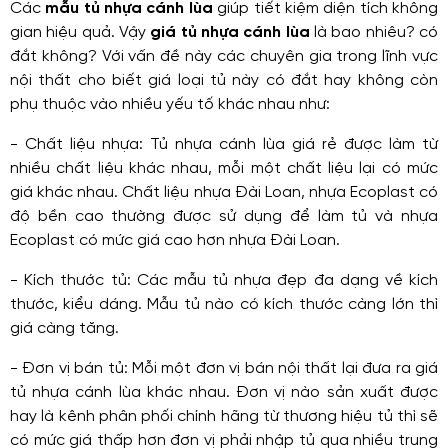
Các
mẫu tủ nhựa cánh lùa
giúp tiết kiệm diện tích không
gian hiệu quả. Vậy
giá tủ nhựa cánh lùa
là bao nhiêu? có
đắt không? Với vấn đề này các chuyên gia trong lĩnh vực
nội thất cho biết giá loại tủ này có đắt hay không còn
phụ thuộc vào nhiều yếu tố khác nhau như:
- Chất liệu nhựa: Tủ nhựa cánh lùa giá rẻ được làm từ
nhiều chất liệu khác nhau, mỗi một chất liệu lại có mức
giá khác nhau. Chất liệu nhựa Đài Loan, nhựa Ecoplast có
độ bền cao thường được sử dụng để làm tủ và nhựa
Ecoplast có mức giá cao hơn nhựa Đài Loan.
- Kích thước tủ: Các mẫu tủ nhựa đẹp đa dạng về kích
thước, kiểu dáng. Mẫu tủ nào có kích thước càng lớn thì
giá càng tăng.
- Đơn vị bán tủ: Mỗi một đơn vị bán nội thất lại đưa ra giá
tủ nhựa cánh lùa khác nhau. Đơn vị nào sản xuất được
hay là kênh phân phối chính hãng từ thương hiệu tủ thì sẽ
có mức giá thấp hơn đơn vị phải nhập tủ qua nhiều trung