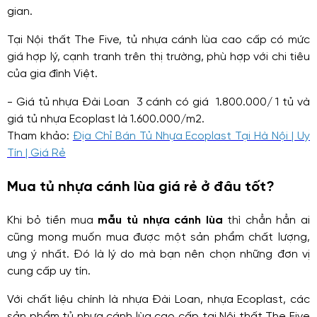
gian.
Tại Nội thất The Five, tủ nhựa cánh lùa cao cấp có mức
giá hợp lý, cạnh tranh trên thị trường, phù hợp với chi tiêu
của gia đình Việt.
- Giá tủ nhựa Đài Loan 3 cánh có giá 1.800.000/ 1 tủ và
giá tủ nhựa Ecoplast là 1.600.000/m2.
Tham khảo:
Địa Chỉ Bán Tủ Nhựa Ecoplast Tại Hà Nội | Uy
Tín | Giá Rẻ
Mua tủ nhựa cánh lùa giá rẻ ở đâu tốt?
Khi bỏ tiền mua
mẫu tủ nhựa cánh lùa
thì chẳn hẳn ai
cũng mong muốn mua được một sản phẩm chất lượng,
ưng ý nhất. Đó là lý do mà bạn nên chọn những đơn vị
cung cấp uy tín.
Với chất liệu chính là nhựa Đài Loan, nhựa Ecoplast, các
sản phẩm tủ nhựa cánh lùa cao cấp tại Nội thất The Five