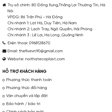
Trụ sở chính: 80 Đống Xung,Thắng Lợi Thường Tín, Hà
Nội
VPĐG: 86 Trần Phú - Hà Đông
Chi nhánh 1: Lạt Hà, Duy Tiên, Hà Nam
Chi nhánh 2: Lạch Tray, Ngô Quyền, Hải Phòng
Chi nhánh 3 : Lê Lợi, Hạ Long ,Quảng Ninh
Điện thoại:
0968128670
Email:
thefivevn90@gmail.com
Website:
noithatecoplast.com
HỖ TRỢ KHÁCH HÀNG
Phương thức thanh toán
Phương thức đổi hàng
Vận chuyển và lắp đặt
Bảo hành / bảo trì
Chính sách bảo mật