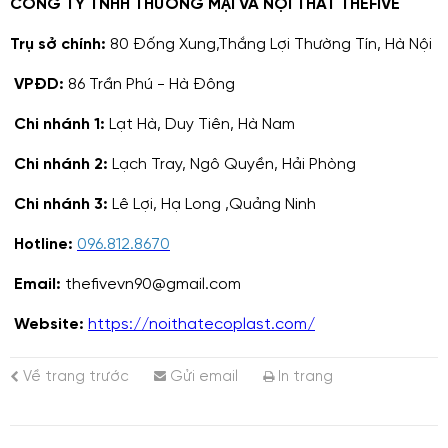
CÔNG TY TNHH THƯƠNG MẠI VÀ NỘI THẤT THEFIVE
Trụ sở chính:
80 Đống Xung,Thắng Lợi Thường Tín, Hà Nội
VPĐD:
86 Trần Phú - Hà Đông
Chi nhánh 1:
Lạt Hà, Duy Tiên, Hà Nam
Chi nhánh 2:
Lạch Tray, Ngô Quyền, Hải Phòng
Chi nhánh 3:
Lê Lợi, Hạ Long ,Quảng Ninh
Hotline:
096.812.8670
Email:
thefivevn90@gmail.com
Website:
https://noithatecoplast.com/
Về trang trước
Gửi email
In trang