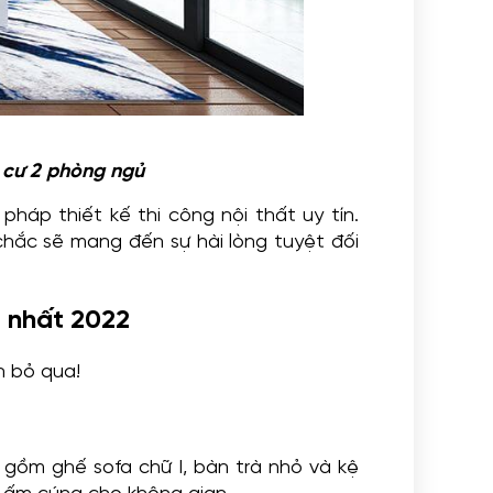
g cư 2 phòng ngủ
pháp thiết kế thi công nội thất uy tín.
chắc sẽ mang đến sự hài lòng tuyệt đối
i nhất 2022
n bỏ qua!
 gồm ghế sofa chữ I, bàn trà nhỏ và kệ