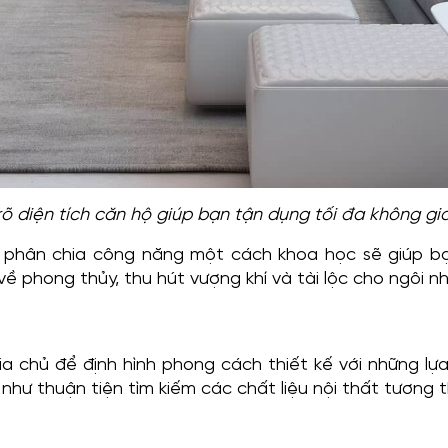
rõ diện tích căn hộ giúp bạn tận dụng tối đa không gi
và phân chia công năng một cách khoa học sẽ giúp b
 phong thủy, thu hút vượng khí và tài lộc cho ngôi nh
a chủ để định hình phong cách thiết kế với những lự
 như thuận tiện tìm kiếm các chất liệu nội thất tương t