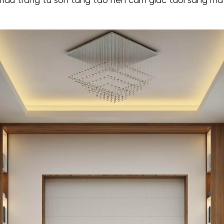
ới màu trắng từ sơn từng tạo nên cảm giác tươi sáng m