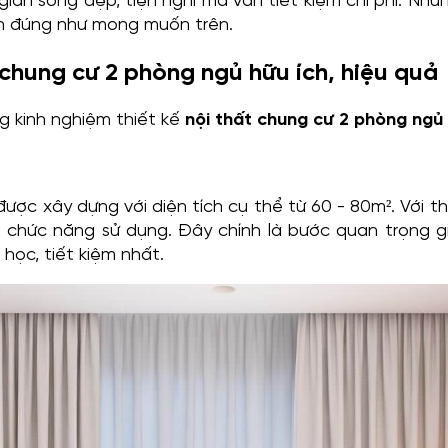
ian sống đẹp, tiện nghi mà vẫn tiết kiệm chi phí. Nhữn
nh đúng như mong muốn trên.
 chung cư 2 phòng ngủ hữu ích, hiệu quả
g kinh nghiệm thiết kế
nội thất chung cư 2 phòng ngủ
c xây dựng với diện tích cụ thể từ 60 - 80m². Với thiế
n chức năng sử dụng. Đây chính là bước quan trọng g
học, tiết kiệm nhất.