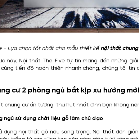
ve - Lựa chọn tốt nhất cho mẫu thiết kế
nội thất chun
ực này, Nội thất The Five tự tin mang đến những giải 
 cùng tiến độ hoàn thiện nhanh chóng, chúng tôi tin 
ung cư 2 phòng ngủ bắt kịp xu hướng mớ
t chung cư ấn tượng, thu hút nhất định bạn không nê
g ngủ sử dụng chất liệu gỗ làm chủ đạo
 dụng nội thất gỗ nâu sang trọng. Nội thất đơn giản