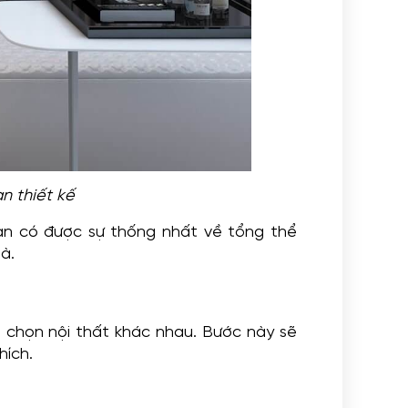
an thiết kế
ạn có được sự thống nhất về tổng thể
à.
a chọn nội thất khác nhau. Bước này sẽ
hích.