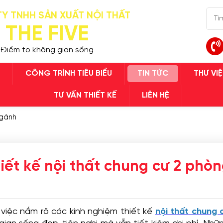
Y TNHH SẢN XUẤT NỘI THẤT
THE FIVE
Điểm to không gian sống
CÔNG TRÌNH TIÊU BIỂU
TIN TỨC
THƯ VI
TƯ VẤN THIẾT KẾ
LIÊN HỆ
ngành
TIẾP
iết kế nội thất chung cư 2 phò
 việc nắm rõ các kinh nghiệm thiết kế
nội thất chung 