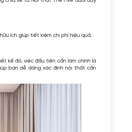
g chia sẻ từ Nội thất The Five dưới đây
hữu ích giúp tiết kiệm chi phí hiệu quả.
t kế đó, việc đầu tiên cần làm chính là
iúp bạn dễ dàng xác định nội thất cần