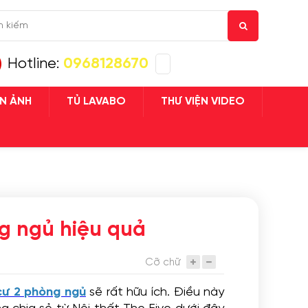
Hotline:
0968128670
ỆN ẢNH
TỦ LAVABO
THƯ VIỆN VIDEO
 TỤC MUA HÀNG
ng ngủ hiệu quả
Cỡ chữ
cư 2 phòng ngủ
sẽ rất hữu ích. Điều này