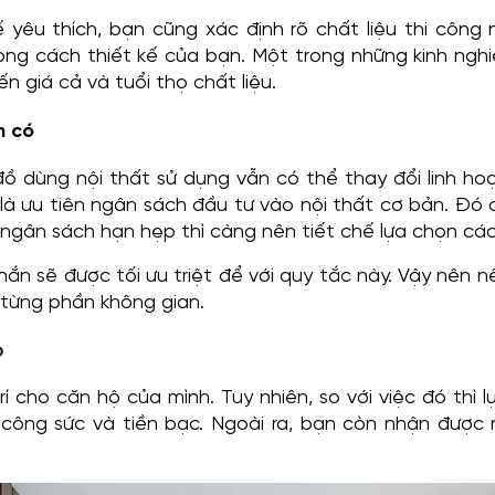
yêu thích, bạn cũng xác định rõ chất liệu thi công
ong cách thiết kế của bạn. Một trong những kinh ngh
 giá cả và tuổi thọ chất liệu.
n có
ồ dùng nội thất sử dụng vẫn có thể thay đổi linh hoạt
à ưu tiên ngân sách đầu tư vào nội thất cơ bản. Đó có
u ngân sách hạn hẹp thì càng nên tiết chế lựa chọn các 
n sẽ được tối ưu triệt để với quy tắc này. Vậy nên n
 từng phần không gian.
p
rí cho căn hộ của mình. Tuy nhiên, so với việc đó thì 
n, công sức và tiền bạc. Ngoài ra, bạn còn nhận được 