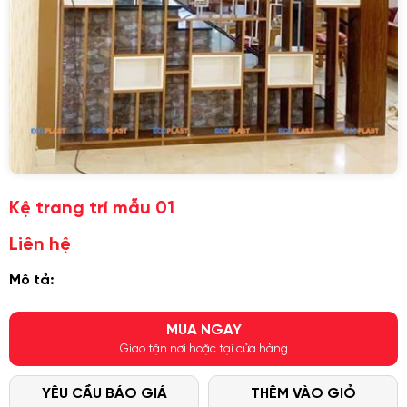
Kệ trang trí mẫu 01
Liên hệ
Mô tả:
MUA NGAY
Giao tận nơi hoặc tại cửa hàng
YÊU CẦU BÁO GIÁ
THÊM VÀO GIỎ