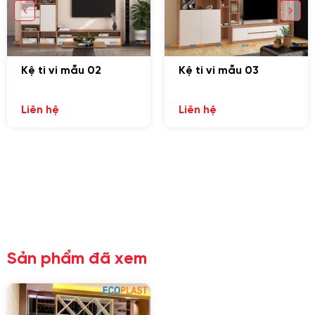
Kệ ti vi mẫu 02
Kệ ti vi mẫu 03
GỬI THÔNG TIN ĐỂ CHÚNG TÔI TƯ VẤN
CHO BẠN
Liên hệ
Liên hệ
Sản phẩm đã xem