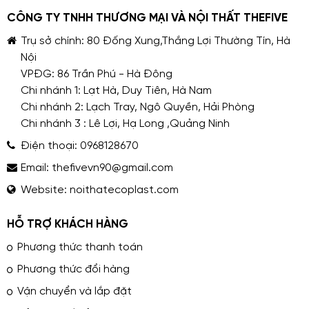
CÔNG TY TNHH THƯƠNG MẠI VÀ NỘI THẤT THEFIVE
Trụ sở chính: 80 Đống Xung,Thắng Lợi Thường Tín, Hà
Nội
VPĐG: 86 Trần Phú - Hà Đông
Chi nhánh 1: Lạt Hà, Duy Tiên, Hà Nam
Chi nhánh 2: Lạch Tray, Ngô Quyền, Hải Phòng
Chi nhánh 3 : Lê Lợi, Hạ Long ,Quảng Ninh
Điện thoại:
0968128670
Email:
thefivevn90@gmail.com
Website:
noithatecoplast.com
HỖ TRỢ KHÁCH HÀNG
Phương thức thanh toán
Phương thức đổi hàng
Vận chuyển và lắp đặt